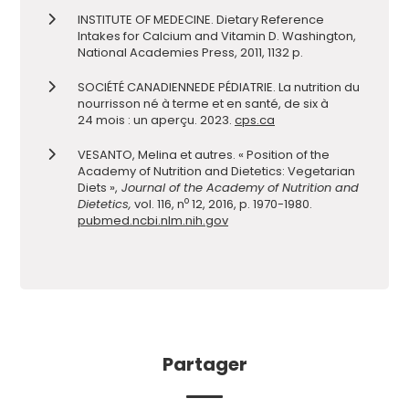
INSTITUTE OF MEDECINE. Dietary Reference
Intakes for Calcium and Vitamin D. Washington,
National Academies Press, 2011, 1132 p.
SOCIÉTÉ
CANADIENNE
DE PÉDI
ATRIE. La nutrition du
nou
rri
sson né
à terme
et en santé
, de
six
à
24
mois
:
un aper
ç
u.
2023
.
cps.ca
VESANTO, Melina et autres. « Position of the
Academy of Nutrition and Dietetics: Vegetarian
Diets »,
Journal of the Academy of Nutrition and
o
Dietetics,
vol. 116, n
12, 2016, p. 1970-1980.
pubmed.ncbi.nlm.nih.gov
Partager