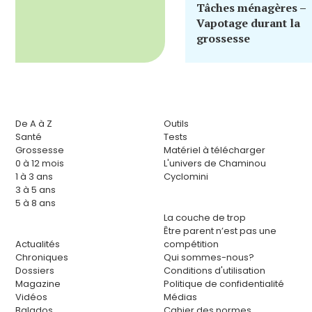
Tâches ménagères –
Vapotage durant la
grossesse
De A à Z
Outils
Santé
Tests
Grossesse
Matériel à télécharger
0 à 12 mois
L'univers de Chaminou
1 à 3 ans
Cyclomini
3 à 5 ans
5 à 8 ans
La couche de trop
Être parent n’est pas une
Actualités
compétition
Chroniques
Qui sommes-nous?
Dossiers
Conditions d'utilisation
Magazine
Politique de confidentialité
Vidéos
Médias
Balados
Cahier des normes