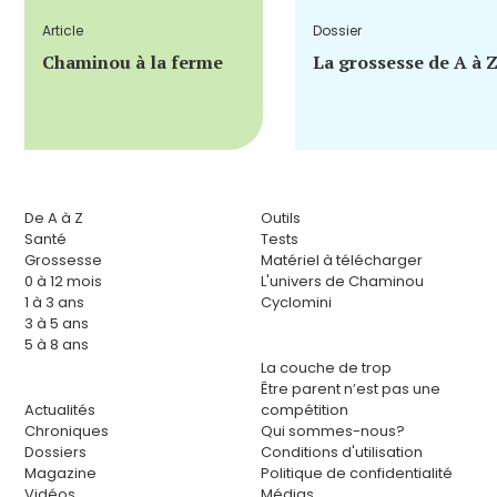
Article
Dossier
Chaminou à la ferme
La grossesse de A à 
De A à Z
Outils
Santé
Tests
Grossesse
Matériel à télécharger
0 à 12 mois
L'univers de Chaminou
1 à 3 ans
Cyclomini
3 à 5 ans
5 à 8 ans
La couche de trop
Être parent n’est pas une
Actualités
compétition
Chroniques
Qui sommes-nous?
Dossiers
Conditions d'utilisation
Magazine
Politique de confidentialité
Vidéos
Médias