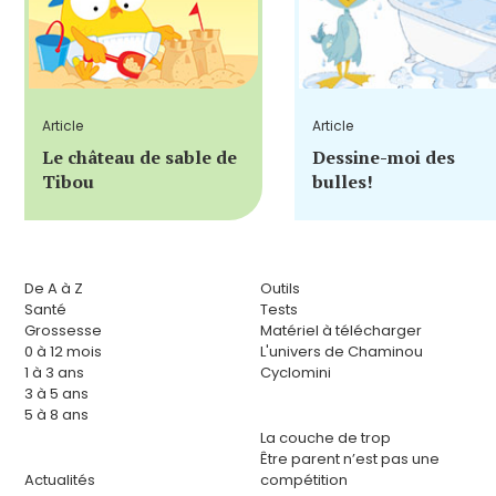
Article
Article
Le château de sable de
Dessine-moi des
Tibou
bulles!
De A à Z
Outils
Santé
Tests
Grossesse
Matériel à télécharger
0 à 12 mois
L'univers de Chaminou
1 à 3 ans
Cyclomini
3 à 5 ans
5 à 8 ans
La couche de trop
Être parent n’est pas une
Actualités
compétition