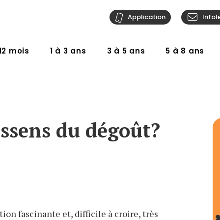
Application
Infol
12 mois
1 à 3 ans
3 à 5 ans
5 à 8 ans
essens du dégoût?
on fascinante et, difficile à croire, très