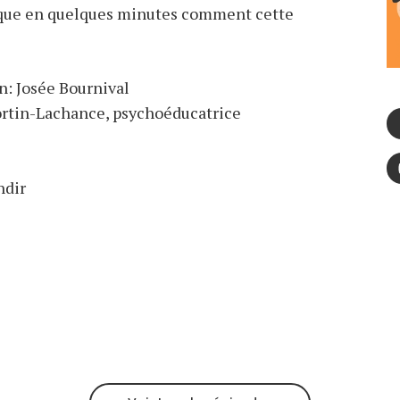
lique en quelques minutes comment cette
n: Josée Bournival
Fortin-Lachance, psychoéducatrice
ndir