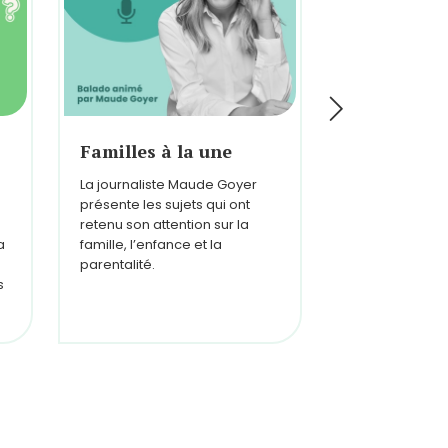
Familles à la une
Histoires d
La journaliste Maude Goyer
Des pères de t
présente les sujets qui ont
discutent des j
retenu son attention sur la
et des bouleve
a
famille, l’enfance et la
paternité.
parentalité.
s