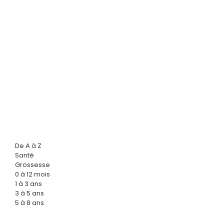
De A à Z
Santé
Grossesse
0 à 12 mois
1 à 3 ans
3 à 5 ans
5 à 8 ans