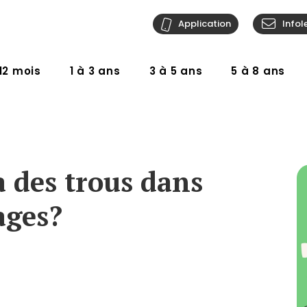
Application
Infol
12 mois
1 à 3 ans
3 à 5 ans
5 à 8 ans
a des trous dans
ages?