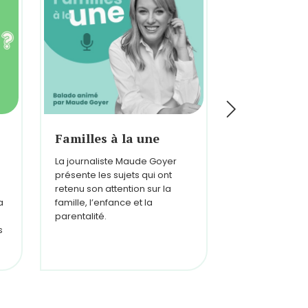
Familles à la une
Histoires d
La journaliste Maude Goyer
Des pères de t
présente les sujets qui ont
discutent des j
retenu son attention sur la
et des bouleve
a
famille, l’enfance et la
paternité.
parentalité.
s