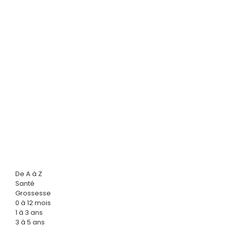
De A à Z
Santé
Grossesse
0 à 12 mois
1 à 3 ans
3 à 5 ans