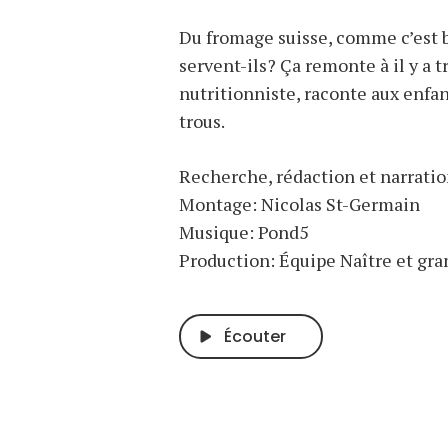
Du fromage suisse, comme c’est b
servent-ils? Ça remonte à il y a
nutritionniste, raconte aux enfan
trous.
Recherche, rédaction et narration
Montage: Nicolas St-Germain
Musique: Pond5
Production: Équipe Naître et gra
Écouter