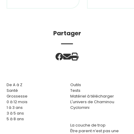
Partager
De A à Z
Outils
Santé
Tests
Grossesse
Matériel à télécharger
0 à 12 mois
L'univers de Chaminou
1 à 3 ans
Cyclomini
3 à 5 ans
5 à 8 ans
La couche de trop
Être parent n’est pas une