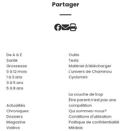
Partager
De A à Z
Outils
Santé
Tests
Grossesse
Matériel à télécharger
0 à 12 mois
L'univers de Chaminou
1 à 3 ans
Cyclomini
3 à 5 ans
5 à 8 ans
La couche de trop
Être parent n’est pas une
Actualités
compétition
Chroniques
Qui sommes-nous?
Dossiers
Conditions d'utilisation
Magazine
Politique de confidentialité
Vidéos
Médias