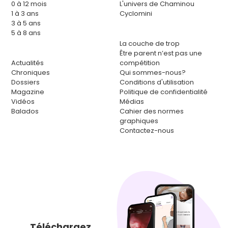
0 à 12 mois
L'univers de Chaminou
1 à 3 ans
Cyclomini
3 à 5 ans
5 à 8 ans
La couche de trop
Être parent n’est pas une
Actualités
compétition
Chroniques
Qui sommes-nous?
Dossiers
Conditions d'utilisation
Magazine
Politique de confidentialité
Vidéos
Médias
Balados
Cahier des normes
graphiques
Contactez-nous
Téléchargez