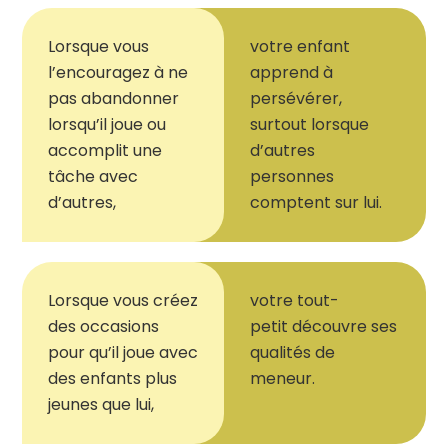
Lorsque vous
votre enfant
l
’
encouragez à ne
apprend à
pas abandonner
persévérer,
lorsqu
’
il joue ou
surtout lorsque
accomplit une
d
’
autres
tâche avec
personnes
d
’
autres,
comptent sur lui.
Lorsque vous créez
votre tout-
des occasions
petit découvre ses
pour qu
’
il joue avec
qualités de
des enfants plus
meneur.
jeunes que lui,