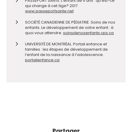
PASSEPORT SANTÉ. L
’
enfant de 5 ans : qu
’
est-ce
qui change à cet âge
?
2017.
www.passeportsante.net
SOCIÉTÉ CANADIENNE DE PÉDIATRIE. Soins de nos
enfants. Le développement de votre enfant : à
quoi vous attendre.
soinsdenosenfants.cps.ca
UNIVERSITÉ DE MONTRÉAL. Portail enfance et
famille
s
: les étapes de développement de
l
’
enfant de la naissance à l
’
adolescence.
portailenfance.ca
Partager