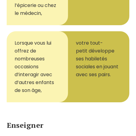
l
’
épicerie ou chez
le médecin,
Lorsque vous lui
votre tout-
offrez de
petit
développe
nombreuses
ses habiletés
occasions
sociales en jouant
d
’
interagir avec
avec ses pairs.
d
’
autres enfants
de son âge,
Enseigner