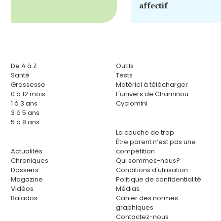
affectif
De A à Z
Outils
Santé
Tests
Grossesse
Matériel à télécharger
0 à 12 mois
L'univers de Chaminou
1 à 3 ans
Cyclomini
3 à 5 ans
5 à 8 ans
La couche de trop
Être parent n’est pas une
Actualités
compétition
Chroniques
Qui sommes-nous?
Dossiers
Conditions d'utilisation
Magazine
Politique de confidentialité
Vidéos
Médias
Balados
Cahier des normes
graphiques
Contactez-nous