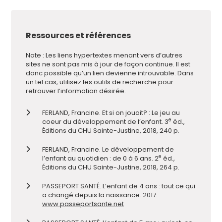
Ressources et références
Note : Les liens hypertextes menant vers d
’
autres
sites ne sont pas mis à jour de façon continue. Il est
donc possible qu
’
un lien devienne introuvable. Dans
un tel cas, utilisez les outils de recherche pour
retrouver l
’
information désirée.
FERLAND, Francine. Et si on jouait? : Le jeu au
e
coeur du développement de l’enfant. 3
éd.,
Éditions du CHU Sainte-Justine, 2018, 240 p.
FERLAND, Francine. Le développement de
e
l
’
enfant au quotidien : de 0 à 6 ans. 2
éd.,
Éditions du CHU Sainte-Justine, 2018, 264 p.
PASSEPORT SANTÉ. L
’
enfant de 4 ans : tout ce qui
a changé depuis la naissance. 2017.
www.passeportsante.net