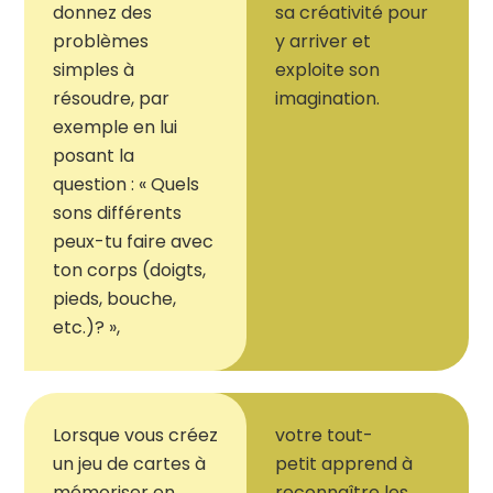
donnez des
sa créativité pour
problèmes
y arriver et
simples à
exploite son
résoudre, par
imagination.
exemple en lui
posant la
question : « Quels
sons différents
peux-tu faire avec
ton corps (doigts,
pieds, bouche,
etc.)? »,
Lorsque vous créez
votre
t
out-
un jeu de cartes à
petit
apprend à
mémoriser en
reconnaître les