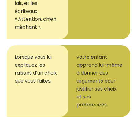
lait, et les
écriteaux
« Attention, chien
méchant »,
Lorsque vous lui
v
otre enfant
expliquez les
apprend lui-mê
me
raisons d’un choix
à donner des
que vous faites,
arguments pour
justifier
ses choix
et ses
préférences
.