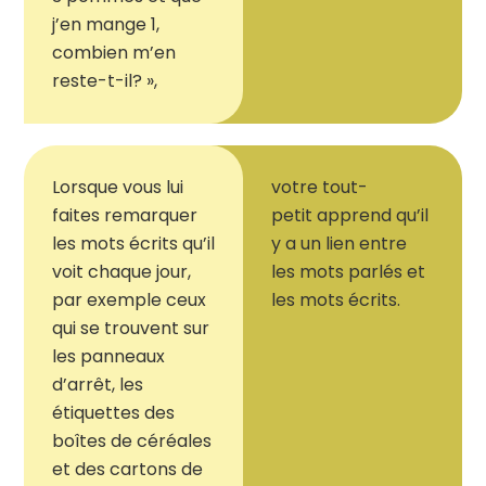
j’en mange 1,
combien m’en
reste-t-il? »,
Lorsque vous lui
v
otre
tout-
faites remarquer
petit
apprend qu’il
les mots écrits qu’il
y a un lien entre
voit chaque jour,
les mots parlés et
par exemple ceux
les mots écrits.
qui se trouvent sur
les panneaux
d’arrêt, les
étiquettes des
boîtes de céréales
et des cartons de