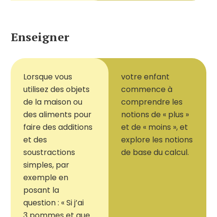
Enseigner
Lorsque vous
votre enfant
utilisez des objets
commence à
de la maison ou
comprendre les
des aliments pour
notions de « plus »
faire des additions
et de « moins », et
et des
explore les notions
soustractions
de base du calcul.
simples, par
exemple en
posant la
question : « Si j’ai
3 pommes et que