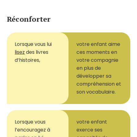
Réconforter
Lorsque vous lui
votre enfant
aime
lisez
des livres
ces moments en
d’histoires,
votre compagnie
en plus de
développer sa
compréhension et
son vocabulaire.
Lorsque vous
votre enfant
l’encouragez à
exerce ses