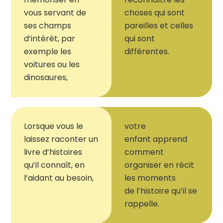
vous servant de
choses qui sont
ses champs
pareilles et celles
d’intérêt, par
qui sont
exemple les
différentes.
voitures ou les
dinosaures,
Lorsque vous le
v
otre
laissez raconter un
enfant
apprend
livre d’histoires
comment
qu’il connaît, en
organise
r
en récit
l’aidant au besoin,
les moments
de
l’histoire
q
u’
il
se
rappelle.