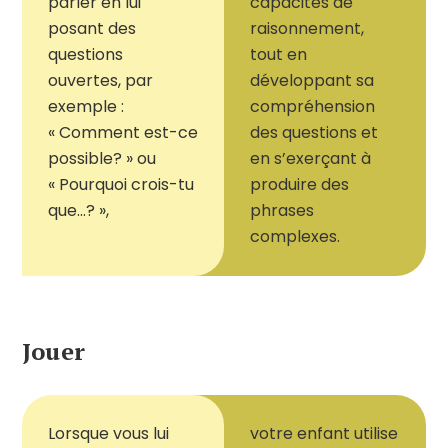
parler en lui
capacités de
posant des
raisonnement,
questions
tout en
ouvertes, par
développant sa
exemple :
compréhension
« Comment est-ce
des questions et
possible? » ou
en s’exerçant à
« Pourquoi crois-tu
produire des
que...? »,
phrases
complexes.
Jouer
Lorsque vous lui
votre enfant
utilise