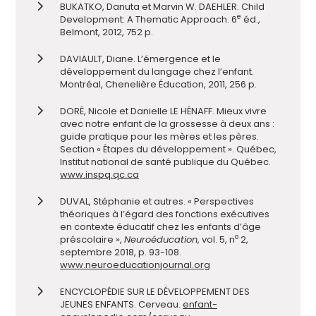
BUKATKO, Danuta et Marvin W. DAEHLER. Child
e
Development: A Thematic Approach. 6
éd.,
Belmont, 2012, 752 p.
DAVIAULT, Diane. L’émergence et le
développement du langage chez l’enfant.
Montréal, Chenelière Éducation, 2011, 256 p.
DORÉ, Nicole et Danielle LE HÉNAFF. Mieux vivre
avec notre enfant de la grossesse à deux ans :
guide pratique pour les mères et les pères.
Section «
Étapes du développement ». Québec,
Institut national de santé publique du Québec.
www.inspq.qc.ca
DUVAL, Stéphanie et autres.
« Perspectives
théoriques à l’égard des fonctions exécutives
en contexte éducatif chez les enfants d’âge
o
préscolaire »,
Neuroéducation
, vol. 5, n
2,
septembre 2018, p. 93-108.
www.neuroeducationjournal.org
ENCYCLOPÉDIE SUR LE DÉVELOPPEMENT DES
JEUNES ENFANTS. Cerveau.
enfant-