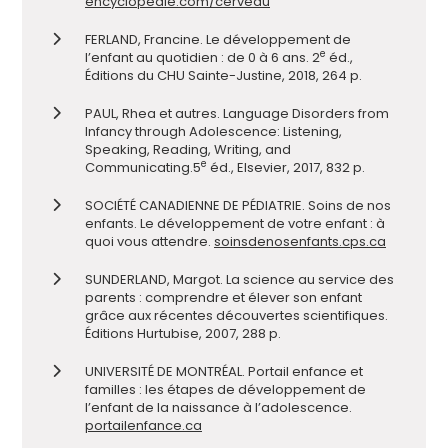
encyclopedie.com/cerveau
FERLAND, Francine. Le développement de
e
l’enfant au quotidien : de 0 à 6 ans. 2
éd.,
Éditions du CHU Sainte-Justine, 2018, 264 p.
PAUL
,
Rhea et autres
.
Language Disorders from
Infancy through A
dolescence
:
Listening,
Speaking, Reading, Writing, and
e
Communicating.
5
éd.
,
Elsevier, 2017, 832 p.
SOCIÉTÉ CANADIENNE DE PÉDIATRIE. Soins
de nos
enfants. Le développement de votre enfant : à
quoi vous attendre.
soinsdenosenfants.cps.ca
SUNDERLAND, Margot.
La science au service des
parents : comprendre et élever son enfant
grâce aux récentes découvertes scientifiques.
Éditions Hurtubise, 2007, 288 p.
UNIVERSITÉ DE MONTRÉAL. Portail enfance et
familles : les étapes de développement de
l’enfant de la naissance à l’adolescence.
portailenfance.ca