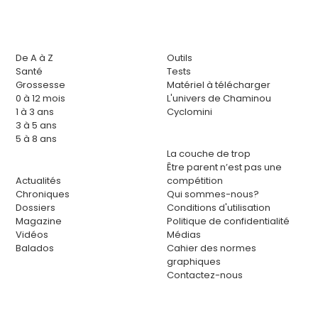
De A à Z
Outils
Santé
Tests
Grossesse
Matériel à télécharger
0 à 12 mois
L'univers de Chaminou
1 à 3 ans
Cyclomini
3 à 5 ans
5 à 8 ans
La couche de trop
Être parent n’est pas une
Actualités
compétition
Chroniques
Qui sommes-nous?
Dossiers
Conditions d'utilisation
Magazine
Politique de confidentialité
Vidéos
Médias
Balados
Cahier des normes
graphiques
Contactez-nous