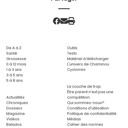
De A à Z
Outils
Santé
Tests
Grossesse
Matériel à télécharger
0 à 12 mois
L'univers de Chaminou
1 à 3 ans
Cyclomini
3 à 5 ans
5 à 8 ans
La couche de trop
Être parent n’est pas une
Actualités
compétition
Chroniques
Qui sommes-nous?
Dossiers
Conditions d'utilisation
Magazine
Politique de confidentialité
Vidéos
Médias
Balados
Cahier des normes