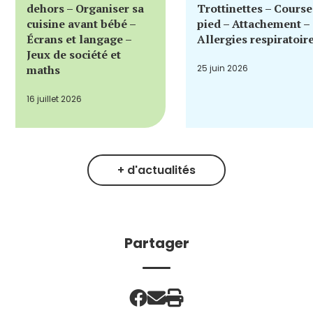
dehors – Organiser sa
Trottinettes – Course
cuisine avant bébé –
pied – Attachement –
Écrans et langage –
Allergies respiratoir
Jeux de société et
maths
25 juin 2026
16 juillet 2026
+ d'actualités
Partager