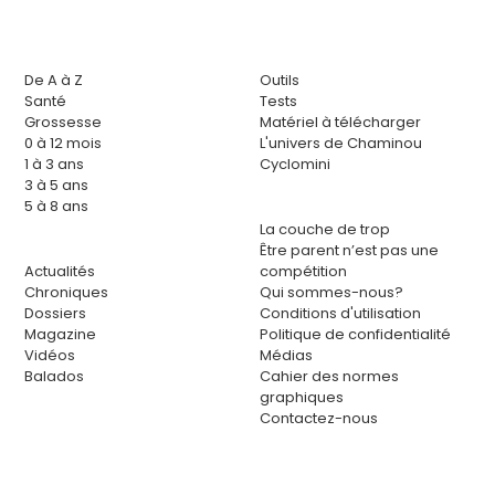
De A à Z
Outils
Santé
Tests
Grossesse
Matériel à télécharger
0 à 12 mois
L'univers de Chaminou
1 à 3 ans
Cyclomini
3 à 5 ans
5 à 8 ans
La couche de trop
Être parent n’est pas une
Actualités
compétition
Chroniques
Qui sommes-nous?
Dossiers
Conditions d'utilisation
Magazine
Politique de confidentialité
Vidéos
Médias
Balados
Cahier des normes
graphiques
Contactez-nous