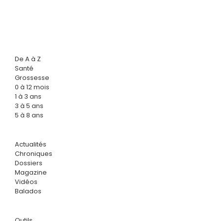
De A à Z
Santé
Grossesse
0 à 12 mois
1 à 3 ans
3 à 5 ans
5 à 8 ans
Actualités
Chroniques
Dossiers
Magazine
Vidéos
Balados
Outils