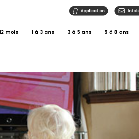
Application
Infol
12 mois
1 à 3 ans
3 à 5 ans
5 à 8 ans