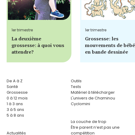
1er trimestre
1er trimestre
La deuxième
Grossesse: les
grossesse: à quoi vous
mouvements de bébé
attendre?
en bande dessinée
De A à Z
Outils
Santé
Tests
Grossesse
Matériel à télécharger
0 à 12 mois
L'univers de Chaminou
1 à 3 ans
Cyclomini
3 à 5 ans
5 à 8 ans
La couche de trop
Être parent n’est pas une
Actualités
compétition