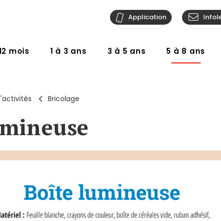
Application
Infol
12 mois
1 à 3 ans
3 à 5 ans
5 à 8 ans
'activités
Bricolage
umineuse