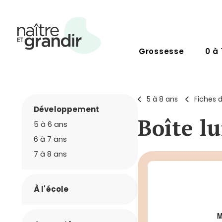
Grossesse
0 à 
5 à 8 ans
Fiches d
Développement
Boîte l
5 à 6 ans
6 à 7 ans
7 à 8 ans
À l'école