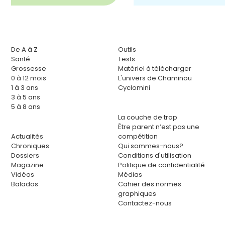
De A à Z
Outils
Santé
Tests
Grossesse
Matériel à télécharger
0 à 12 mois
L'univers de Chaminou
1 à 3 ans
Cyclomini
3 à 5 ans
5 à 8 ans
La couche de trop
Être parent n’est pas une
Actualités
compétition
Chroniques
Qui sommes-nous?
Dossiers
Conditions d'utilisation
Magazine
Politique de confidentialité
Vidéos
Médias
Balados
Cahier des normes
graphiques
Contactez-nous