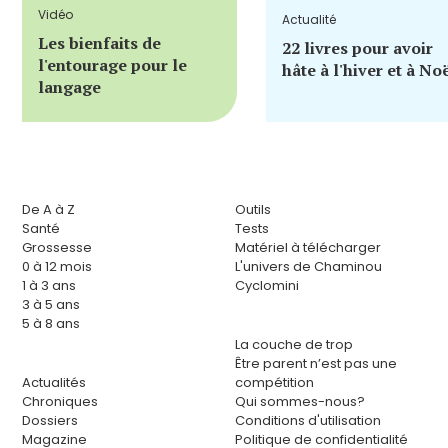
Vidéo
Actualité
Les bienfaits de
22 livres pour avoir
l'entourage pour le
hâte à l'hiver et à No
langage
De A à Z
Outils
Santé
Tests
Grossesse
Matériel à télécharger
0 à 12 mois
L'univers de Chaminou
1 à 3 ans
Cyclomini
3 à 5 ans
5 à 8 ans
La couche de trop
Être parent n’est pas une
Actualités
compétition
Chroniques
Qui sommes-nous?
Dossiers
Conditions d'utilisation
Magazine
Politique de confidentialité