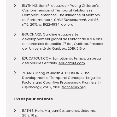
BLYTHING, Liam P. et autres. « Young Children’s
Comprehension of Temporal Relations in
Complex Sentences: The Influence of Memory
on Performance »,
Child Development,
vol. 86,
o
n
6, 2015, p. 1922-1934.
doi.org
BOUCHARD, Caroline et autres. Le
développement global de l’enfant de 0 à 6 ans
e
en contextes éducatifs. 2
éd., Québec, Presses
de l’Université du Québec, 2019, 516 p.
ÉDUCATOUT.COM. La notion du temps, un beau
défi pour les enfants.
educatout.com
ZHANG, Meng et Judith A. HUDSON. « The
Development of Temporal Concepts: Linguistic
Factors and Cognitive Processes »,
Frontiers in
Psychology,
vol. 9, 2018.
frontiersin.org
Livres pour enfants
BATHIE, Holly. Ma journée. Londres, Usborne,
2018, 16 p.