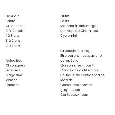
De A à Z
Outils
Santé
Tests
Grossesse
Matériel à télécharger
0 à 12 mois
L'univers de Chaminou
1 à 3 ans
Cyclomini
3 à 5 ans
5 à 8 ans
La couche de trop
Être parent n’est pas une
Actualités
compétition
Chroniques
Qui sommes-nous?
Dossiers
Conditions d'utilisation
Magazine
Politique de confidentialité
Vidéos
Médias
Balados
Cahier des normes
graphiques
Contactez-nous