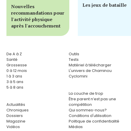
Les jeux de bataille
Nouvelles
recommandations pour
l'activité physique
après l'accouchement
De A à Z
Outils
Santé
Tests
Grossesse
Matériel à télécharger
0 à 12 mois
L'univers de Chaminou
1 à 3 ans
Cyclomini
3 à 5 ans
5 à 8 ans
La couche de trop
Être parent n’est pas une
Actualités
compétition
Chroniques
Qui sommes-nous?
Dossiers
Conditions d'utilisation
Magazine
Politique de confidentialité
Vidéos
Médias