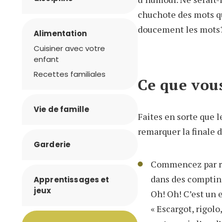
chuchote des mots qu
doucement les mots
Alimentation
Cuisiner avec votre
enfant
Recettes familiales
Ce que vou
Vie de famille
Faites en sorte que l
remarquer la finale 
Garderie
Commencez par ré
dans des compti
Apprentissages et
jeux
Oh! Oh! C’est un es
« Escargot, rigolo