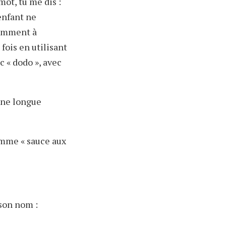
mot, tu me dis :
 enfant ne
iemment à
fois en utilisant
c « dodo », avec
 une longue
omme « sauce aux
son nom :