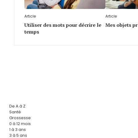
Article
Article
Utiliser des mots pour décrire le
Mes objets pr
temps
De A à Z
Santé
Grossesse
0 à 12 mois
1 à 3 ans
3 à 5 ans