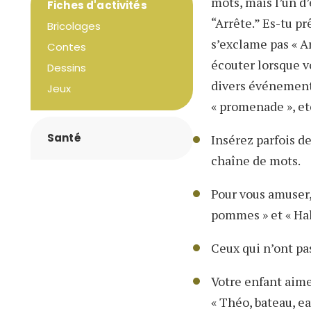
mots, mais l’un d
Fiches d'activités
“Arrête.” Es-tu pr
Bricolages
s’exclame pas « A
Contes
écouter lorsque v
Dessins
divers événements
Jeux
« promenade », et
Santé
Insérez parfois d
chaîne de mots.
Pour vous amuser,
pommes » et « Ha
Ceux qui n’ont pa
Votre enfant aime
« Théo, bateau, ea