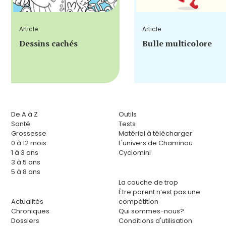
Article
Article
Dessins cachés
Bulle multicolore
De A à Z
Outils
Santé
Tests
Grossesse
Matériel à télécharger
0 à 12 mois
L'univers de Chaminou
1 à 3 ans
Cyclomini
3 à 5 ans
5 à 8 ans
La couche de trop
Être parent n’est pas une
Actualités
compétition
Chroniques
Qui sommes-nous?
Dossiers
Conditions d'utilisation