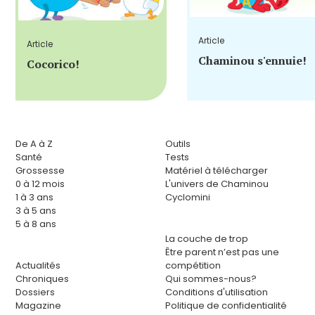
Article
Article
Chaminou s'ennuie!
Cocorico!
De A à Z
Outils
Santé
Tests
Grossesse
Matériel à télécharger
0 à 12 mois
L'univers de Chaminou
1 à 3 ans
Cyclomini
3 à 5 ans
5 à 8 ans
La couche de trop
Être parent n’est pas une
Actualités
compétition
Chroniques
Qui sommes-nous?
Dossiers
Conditions d'utilisation
Magazine
Politique de confidentialité