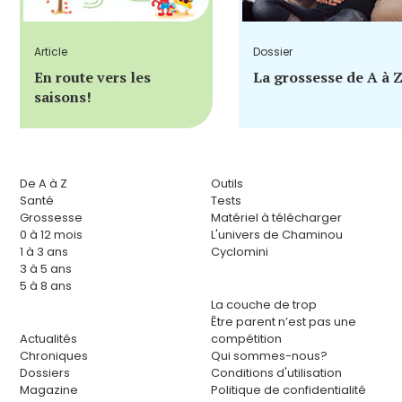
Article
Dossier
En route vers les
La grossesse de A à 
saisons!
De A à Z
Outils
Santé
Tests
Grossesse
Matériel à télécharger
0 à 12 mois
L'univers de Chaminou
1 à 3 ans
Cyclomini
3 à 5 ans
5 à 8 ans
La couche de trop
Être parent n’est pas une
Actualités
compétition
Chroniques
Qui sommes-nous?
Dossiers
Conditions d'utilisation
Magazine
Politique de confidentialité