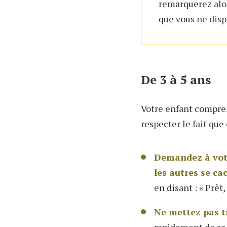
remarquerez alor
que vous ne disp
De 3 à 5 ans
Votre enfant comprend
respecter le fait que
Demandez à votr
les autres se ca
en disant : « Prêt, 
Ne mettez pas t
rapidement de sa 