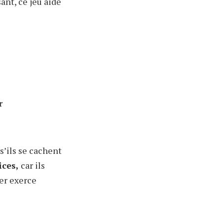
ant, ce jeu aide
r
s’ils se cachent
ices,
car ils
her exerce