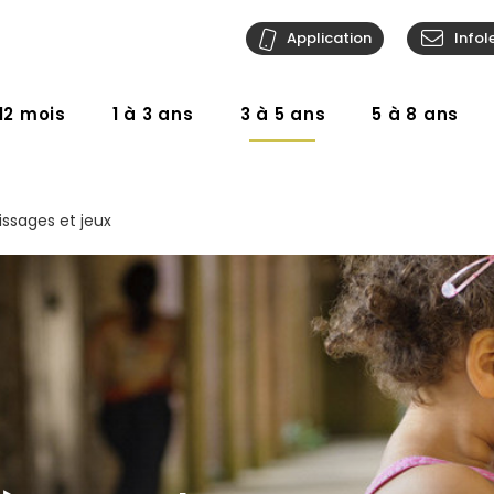
Application
Infol
12 mois
1 à 3 ans
3 à 5 ans
5 à 8 ans
issages et jeux