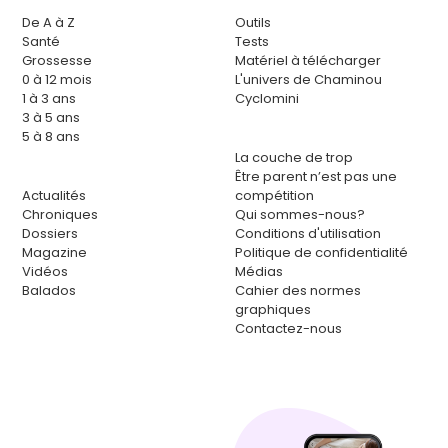
De A à Z
Outils
Santé
Tests
Grossesse
Matériel à télécharger
0 à 12 mois
L'univers de Chaminou
1 à 3 ans
Cyclomini
3 à 5 ans
5 à 8 ans
La couche de trop
Être parent n’est pas une
Actualités
compétition
Chroniques
Qui sommes-nous?
Dossiers
Conditions d'utilisation
Magazine
Politique de confidentialité
Vidéos
Médias
Balados
Cahier des normes
graphiques
Contactez-nous