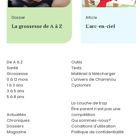
Dossier
Article
La grossesse de A à Z
L'arc-en-ciel
De A à Z
Outils
Santé
Tests
Grossesse
Matériel à télécharger
0 à 12 mois
L'univers de Chaminou
1 à 3 ans
Cyclomini
3 à 5 ans
5 à 8 ans
La couche de trop
Être parent n’est pas une
Actualités
compétition
Chroniques
Qui sommes-nous?
Dossiers
Conditions d'utilisation
Magazine
Politique de confidentialité