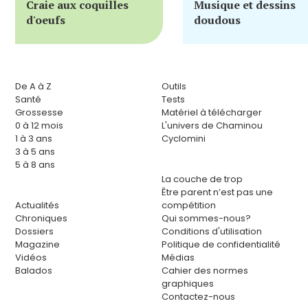
Craie aux coquilles
Musique et dessins
d'oeufs
doudous
De A à Z
Outils
Santé
Tests
Grossesse
Matériel à télécharger
0 à 12 mois
L'univers de Chaminou
1 à 3 ans
Cyclomini
3 à 5 ans
5 à 8 ans
La couche de trop
Être parent n’est pas une
Actualités
compétition
Chroniques
Qui sommes-nous?
Dossiers
Conditions d'utilisation
Magazine
Politique de confidentialité
Vidéos
Médias
Balados
Cahier des normes
graphiques
Contactez-nous