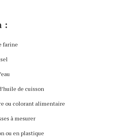
 :
e farine
 sel
’eau
d’huile de cuisson
e ou colorant alimentaire
asses à mesurer
on ou en plastique