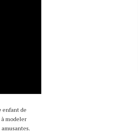
e enfant de
e à modeler
s amusantes.