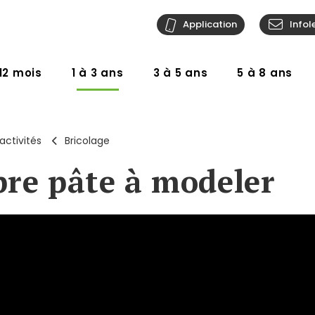
Application
Infol
12 mois
1 à 3 ans
3 à 5 ans
5 à 8 ans
activités
Bricolage
re pâte à modeler