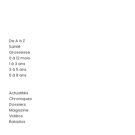
De A à Z
Santé
Grossesse
0 à 12 mois
1 à 3 ans
3 à 5 ans
5 à 8 ans
Actualités
Chroniques
Dossiers
Magazine
Vidéos
Balados