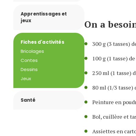
Apprentissages et
jeux
On a besoin
Fiches d'activités
300 g (3 tasses) d
Bricolages
100 g (1 tasse) de
Contes
Dessins
250 ml (1 tasse) d
Jeux
80 ml (1/3 tasse) 
Santé
Peinture en poudr
Bol, cuillère et t
Assiettes en cart