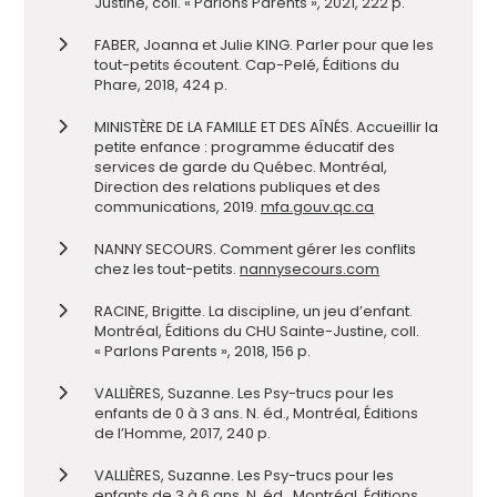
Justine, coll. « Parlons Parents », 2021, 222 p.
FABER, Joanna et Julie KING. Parler pour que les
tout-petits écoutent. Cap-Pelé, Éditions du
Phare, 2018, 424 p.
MINISTÈRE DE LA FAMILLE ET DES AÎNÉS. Accueillir la
petite enfance : programme éducatif des
services de garde du Québec. Montréal,
Direction des relations publiques et des
communications, 2019.
mfa.gouv.qc.ca
NANNY SECOURS. Comment gérer les conflits
chez les tout-petits.
nannysecours.com
RACINE, Brigitte. La discipline, un jeu d’enfant.
Montréal, Éditions du CHU Sainte-Justine, coll.
« Parlons Parents », 2018, 156 p.
VALLIÈRES, Suzanne. Les Psy-trucs pour les
enfants de 0 à 3 ans. N. éd., Montréal, Éditions
de l’Homme, 2017, 240 p.
VALLIÈRES, Suzanne. Les Psy-trucs pour les
enfants de 3 à 6 ans. N. éd., Montréal, Éditions