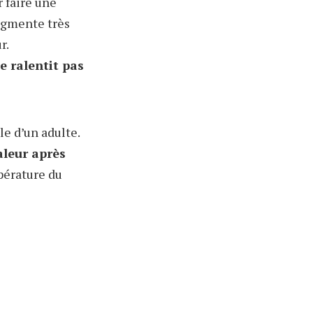
r faire une
augmente très
r.
e ralentit pas
le d’un adulte.
aleur après
pérature du