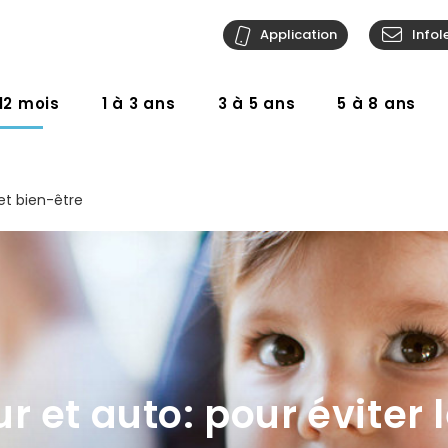
Application
Infol
12 mois
1 à 3 ans
3 à 5 ans
5 à 8 ans
et bien-être
r et auto: pour éviter 