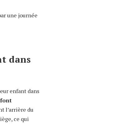
 par une journée
nt dans
leur enfant dans
font
t l’arrière du
siège, ce qui