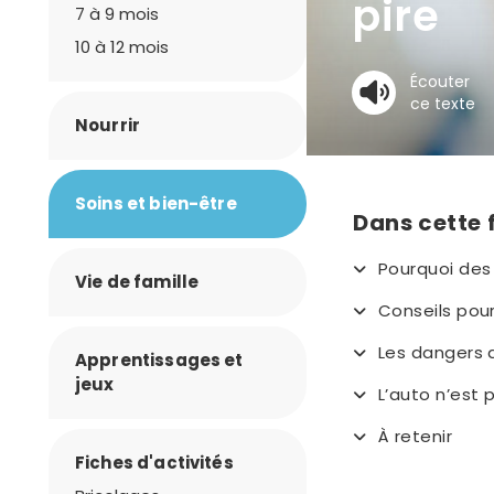
pire
7 à 9 mois
10 à 12 mois
Écouter
ce texte
Nourrir
Soins et bien-être
Dans cette 
Pourquoi des 
Vie de famille
Conseils pour
Les dangers 
Apprentissages et
jeux
L’auto n’est 
À retenir
Fiches d'activités