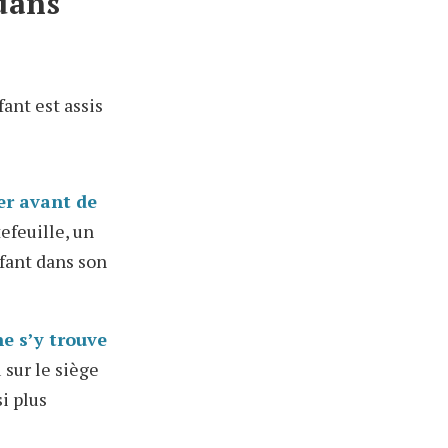
dans
ant est assis
er avant de
efeuille, un
nfant dans son
ne s’y trouve
 sur le siège
i plus