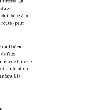
u stressé.
La
ilote
duit bébé à la
n route) peut
 qu’il s’est
 de faux
lieu de faire ce
it sur le pilote
enfant à la