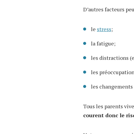
D’autres facteurs peu
le
stress
;
la fatigue;
les distractions (e
les préoccupation
les changements d
Tous les parents viv
courent donc le ris