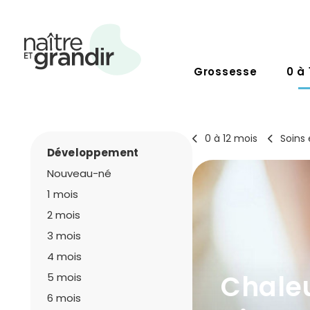
Grossesse
0 à 
0 à 12 mois
Soins 
Développement
Nouveau-né
1 mois
2 mois
3 mois
4 mois
Chaleu
5 mois
6 mois