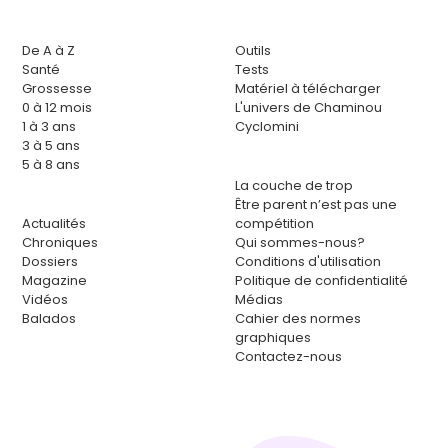
De A à Z
Outils
Santé
Tests
Grossesse
Matériel à télécharger
0 à 12 mois
L'univers de Chaminou
1 à 3 ans
Cyclomini
3 à 5 ans
5 à 8 ans
La couche de trop
Être parent n’est pas une
Actualités
compétition
Chroniques
Qui sommes-nous?
Dossiers
Conditions d'utilisation
Magazine
Politique de confidentialité
Vidéos
Médias
Balados
Cahier des normes
graphiques
Contactez-nous