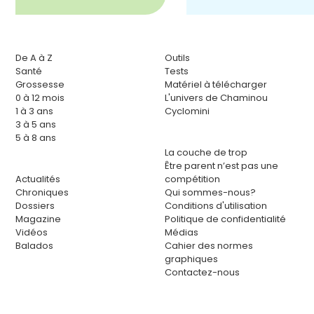
De A à Z
Outils
Santé
Tests
Grossesse
Matériel à télécharger
0 à 12 mois
L'univers de Chaminou
1 à 3 ans
Cyclomini
3 à 5 ans
5 à 8 ans
La couche de trop
Être parent n’est pas une
Actualités
compétition
Chroniques
Qui sommes-nous?
Dossiers
Conditions d'utilisation
Magazine
Politique de confidentialité
Vidéos
Médias
Balados
Cahier des normes
graphiques
Contactez-nous