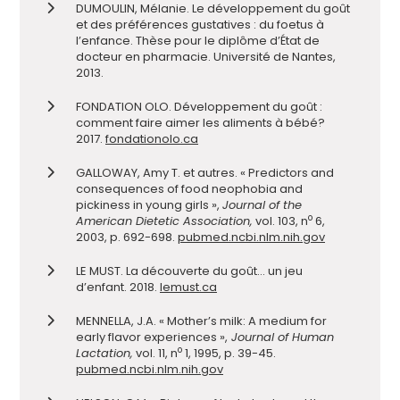
DUMOULIN, Mélanie. Le développement du goût
et des préférences gustatives : du foetus à
l’enfance. Thèse pour le diplôme d’État de
docteur en pharmacie. Université de Nantes,
2013.
FONDATION OLO. Développement du goût :
comment faire aimer les aliments à bébé?
2017.
fondationolo.ca
GALLOWAY, Amy T. et autres. « Predictors and
consequences of food neophobia and
pickiness in young girls »,
Journal of the
o
American Dietetic Association,
vol. 103, n
6,
2003, p. 692-698.
pubmed.ncbi.nlm.nih.gov
LE MUST. La découverte du goût… un jeu
d’enfant. 2018.
lemust.ca
MENNELLA, J.A. « Mother’s milk: A medium for
early flavor experiences »,
Journal of Human
o
Lactation,
vol. 11, n
1, 1995, p. 39-45.
pubmed.ncbi.nlm.nih.gov