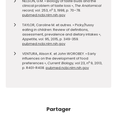
NELSON, G.M. « Biology of taste buds and the
clinical problem of taste loss »,
The Anatomical
o
record,
vol. 253, n
3, 1998, p. 70–78.
pubmed.ncbi.nlm.nih.gov
TAYLOR, Caroline M. et autres. « Picky/fussy
eating in children: Review of definitions,
assessment, prevalence and dietary intakes »,
Appetite,
vol. 95, 2015, p. 349-359.
pubmed.ncbi.nlm.nih.gov
VENTURA, Alison K. et John WOROBEY. « Early
influences on the development of food
o
preferences »,
Current Biology,
vol 23, n
9, 2013,
p. R401-R408.
pubmed.ncbi.nlm.nih.gov
Partager