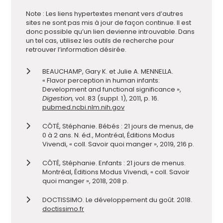
Note : Les liens hypertextes menant vers d’autres
sites ne sont pas mis à jour de façon continue. Il est
donc possible qu’un lien devienne introuvable. Dans
un tel cas, utilisez les outils de recherche pour
retrouver l’information désirée.
BEAUCHAMP, Gary K. et Julie A. MENNELLA.
« Flavor perception in human infants:
Development and functional significance »,
Digestion,
vol. 83 (suppl. 1), 2011, p. 16.
pubmed.ncbi.nlm.nih.gov
CÔTÉ, Stéphanie. Bébés : 21 jours de menus, de
0 à 2 ans. N. éd., Montréal, Éditions Modus
Vivendi, « coll. Savoir quoi manger », 2019, 216 p.
CÔTÉ, Stéphanie. Enfants : 21 jours de menus.
Montréal, Éditions Modus Vivendi, « coll. Savoir
quoi manger », 2018, 208 p.
DOCTISSIMO. Le développement du goût. 2018.
doctissimo.fr