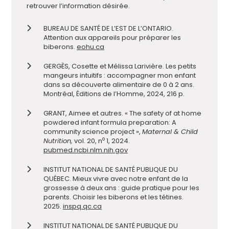
retrouver l’information désirée.
BUREAU DE SANTÉ DE L’EST DE L’ONTARIO.
Attention aux appareils pour préparer les
biberons.
eohu.ca
GERGÈS, Cosette et Mélissa Larivière. Les petits
mangeurs intuitifs : accompagner mon enfant
dans sa découverte alimentaire de 0 à 2 ans.
Montréal, Éditions de l’Homme, 2024, 216 p.
GRANT, Aimee et autres. « The safety of at home
powdered infant formula preparation: A
community science project »,
Maternal & Child
o
Nutrition,
vol. 20, n
1, 2024.
pubmed.ncbi.nlm.nih.gov
INSTITUT NATIONAL DE SANTÉ PUBLIQUE DU
QUÉBEC. Mieux vivre avec notre enfant de la
grossesse à deux ans : guide pratique pour les
parents. Choisir les biberons et les tétines.
2025.
inspq.qc.ca
INSTITUT NATIONAL DE SANTÉ PUBLIQUE DU