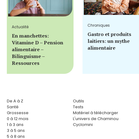
Chroniques
Actualité
Gastro et produits
En manchettes:
laitiers: un mythe
Vitamine D – Pension
alimentaire
alimentaire –
Bilinguisme –
Ressources
De A à Z
Outils
Santé
Tests
Grossesse
Matériel à télécharger
0 à 12 mois
L'univers de Chaminou
1 à 3 ans
Cyclomini
3 à 5 ans
5 à 8 ans