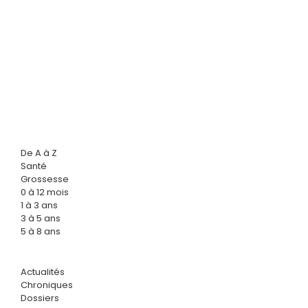
De A à Z
Santé
Grossesse
0 à 12 mois
1 à 3 ans
3 à 5 ans
5 à 8 ans
Actualités
Chroniques
Dossiers