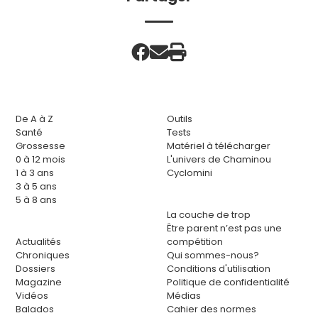
De A à Z
Outils
Santé
Tests
Grossesse
Matériel à télécharger
0 à 12 mois
L'univers de Chaminou
1 à 3 ans
Cyclomini
3 à 5 ans
5 à 8 ans
La couche de trop
Être parent n’est pas une
Actualités
compétition
Chroniques
Qui sommes-nous?
Dossiers
Conditions d'utilisation
Magazine
Politique de confidentialité
Vidéos
Médias
Balados
Cahier des normes