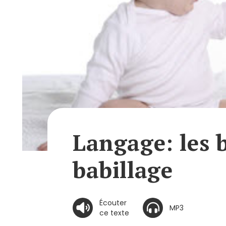
Langage: les 
babillage
Écouter
MP3
ce texte