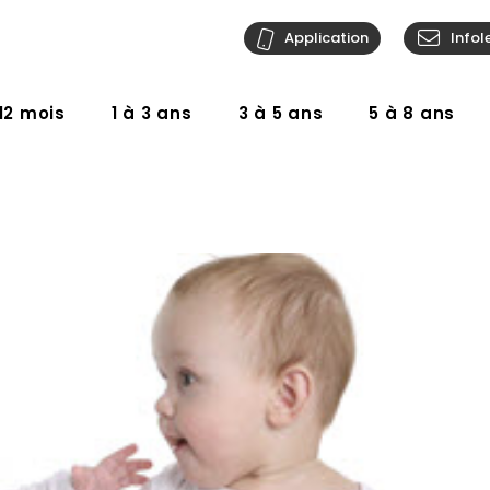
Application
Infol
12 mois
1 à 3 ans
3 à 5 ans
5 à 8 ans