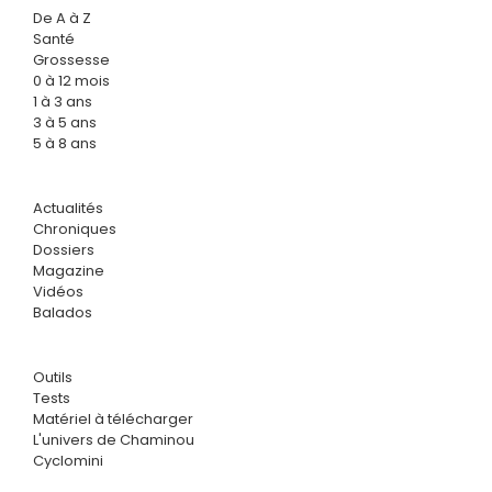
De A à Z
Santé
Grossesse
0 à 12 mois
1 à 3 ans
3 à 5 ans
5 à 8 ans
Actualités
Chroniques
Dossiers
Magazine
Vidéos
Balados
Outils
Tests
Matériel à télécharger
L'univers de Chaminou
Cyclomini