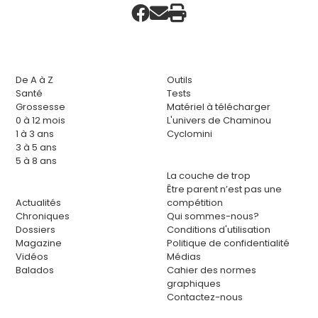
De A à Z
Outils
Santé
Tests
Grossesse
Matériel à télécharger
0 à 12 mois
L'univers de Chaminou
1 à 3 ans
Cyclomini
3 à 5 ans
5 à 8 ans
La couche de trop
Être parent n’est pas une
Actualités
compétition
Chroniques
Qui sommes-nous?
Dossiers
Conditions d'utilisation
Magazine
Politique de confidentialité
Vidéos
Médias
Balados
Cahier des normes
graphiques
Contactez-nous