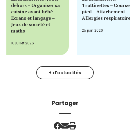
dehors – Organiser sa
Trottinettes – Course
cuisine avant bébé –
pied – Attachement –
Écrans et langage –
Allergies respiratoir
Jeux de société et
maths
25 juin 2026
16 juillet 2026
+ d'actualités
Partager