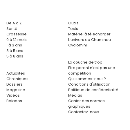
De A à Z
Outils
Santé
Tests
Grossesse
Matériel à télécharger
0 à 12 mois
L'univers de Chaminou
1 à 3 ans
Cyclomini
3 à 5 ans
5 à 8 ans
La couche de trop
Être parent n’est pas une
Actualités
compétition
Chroniques
Qui sommes-nous?
Dossiers
Conditions d'utilisation
Magazine
Politique de confidentialité
Vidéos
Médias
Balados
Cahier des normes
graphiques
Contactez-nous