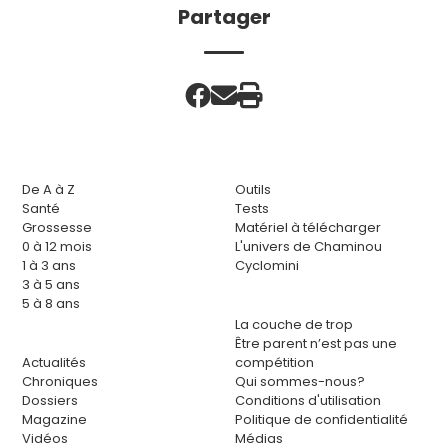
Partager
De A à Z
Outils
Santé
Tests
Grossesse
Matériel à télécharger
0 à 12 mois
L'univers de Chaminou
1 à 3 ans
Cyclomini
3 à 5 ans
5 à 8 ans
La couche de trop
Être parent n’est pas une
Actualités
compétition
Chroniques
Qui sommes-nous?
Dossiers
Conditions d'utilisation
Magazine
Politique de confidentialité
Vidéos
Médias