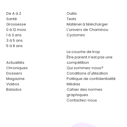
De A à Z
Outils
Santé
Tests
Grossesse
Matériel à télécharger
0 à 12 mois
L'univers de Chaminou
1 à 3 ans
Cyclomini
3 à 5 ans
5 à 8 ans
La couche de trop
Être parent n’est pas une
Actualités
compétition
Chroniques
Qui sommes-nous?
Dossiers
Conditions d'utilisation
Magazine
Politique de confidentialité
Vidéos
Médias
Balados
Cahier des normes
graphiques
Contactez-nous