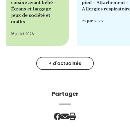
cuisine avant bébé –
pied – Attachement –
Écrans et langage –
Allergies respiratoir
Jeux de société et
maths
25 juin 2026
16 juillet 2026
+ d'actualités
Partager