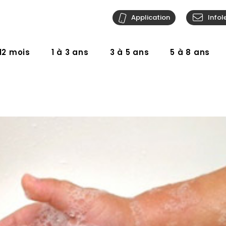
Application
Infol
12 mois
1 à 3 ans
3 à 5 ans
5 à 8 ans