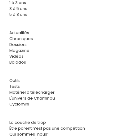
1 à 3 ans
3 à 5 ans
5 à 8 ans
Actualités
Chroniques
Dossiers
Magazine
Vidéos
Balados
Outils
Tests
Matériel à télécharger
L'univers de Chaminou
Cyclomini
La couche de trop
Être parent n’est pas une compétition
Qui sommes-nous?