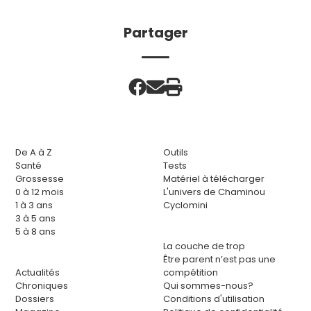
Partager
De A à Z
Outils
Santé
Tests
Grossesse
Matériel à télécharger
0 à 12 mois
L'univers de Chaminou
1 à 3 ans
Cyclomini
3 à 5 ans
5 à 8 ans
La couche de trop
Être parent n’est pas une
Actualités
compétition
Chroniques
Qui sommes-nous?
Dossiers
Conditions d'utilisation