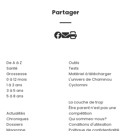
Partager
De A à Z
Outils
Santé
Tests
Grossesse
Matériel à télécharger
0 à 12 mois
L'univers de Chaminou
1 à 3 ans
Cyclomini
3 à 5 ans
5 à 8 ans
La couche de trop
Être parent n’est pas une
Actualités
compétition
Chroniques
Qui sommes-nous?
Dossiers
Conditions d'utilisation
Magazine
Politique de confidentialité