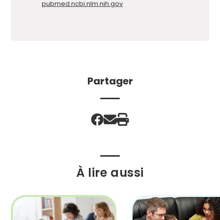
pubmed.ncbi.nlm.nih.gov
Partager
À lire aussi