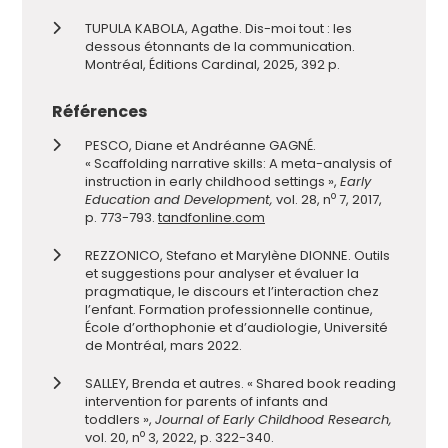
TUPULA KABOLA, Agathe. Dis-moi tout : les
dessous étonnants de la communication.
Montréal, Éditions Cardinal, 2025, 392 p.
Références
PESCO, Diane et Andréanne GAGNÉ.
« Scaffolding narrative skills: A meta-analysis of
instruction in early childhood settings »,
Early
o
Education and Development,
vol. 28, n
7, 2017,
p. 773-793.
tandfonline.com
REZZONICO, Stefano et Marylène DIONNE. Outils
et suggestions pour analyser et évaluer la
pragmatique, le discours et l’interaction chez
l’enfant. Formation professionnelle continue,
École d’orthophonie et d’audiologie, Université
de Montréal, mars 2022.
SALLEY, Brenda et autres. « Shared book reading
intervention for parents of infants and
toddlers »,
Journal of Early Childhood Research,
o
vol. 20, n
3, 2022, p. 322-340.