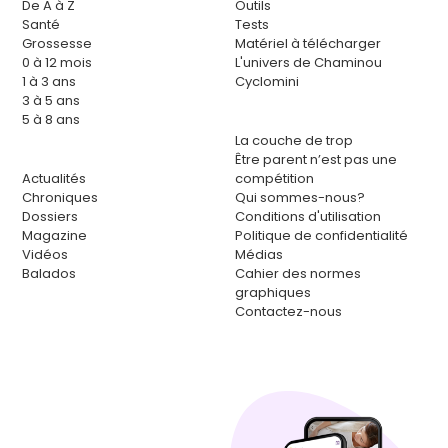
De A à Z
Outils
Santé
Tests
Grossesse
Matériel à télécharger
0 à 12 mois
L'univers de Chaminou
1 à 3 ans
Cyclomini
3 à 5 ans
5 à 8 ans
La couche de trop
Être parent n’est pas une
Actualités
compétition
Chroniques
Qui sommes-nous?
Dossiers
Conditions d'utilisation
Magazine
Politique de confidentialité
Vidéos
Médias
Balados
Cahier des normes
graphiques
Contactez-nous