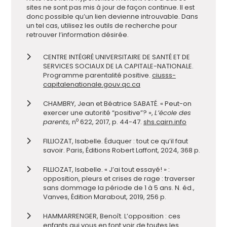
sites ne sont pas mis à jour de façon continue. Il est
donc possible qu’un lien devienne introuvable. Dans
un tel cas, utilisez les outils de recherche pour
retrouver l’information désirée.
CENTRE INTÉGRÉ UNIVERSITAIRE DE SANTÉ ET DE
SERVICES SOCIAUX DE LA CAPITALE-NATIONALE.
Programme parentalité positive.
ciusss-
capitalenationale.gouv.qc.ca
CHAMBRY, Jean et Béatrice SABATÉ. « Peut-on
exercer une autorité “positive”? »,
L’école des
o
parents,
n
622, 2017, p. 44-47.
shs.cairn.info
FILLIOZAT, Isabelle. Éduquer : tout ce qu’il faut
savoir. Paris, Éditions Robert Laffont, 2024, 368 p.
FILLIOZAT, Isabelle. « J’ai tout essayé! » :
opposition, pleurs et crises de rage : traverser
sans dommage la période de 1 à 5 ans. N. éd.,
Vanves, Édition Marabout, 2019, 256 p.
HAMMARRENGER, Benoît. L’opposition : ces
enfants qui vous en font voir de toutes les