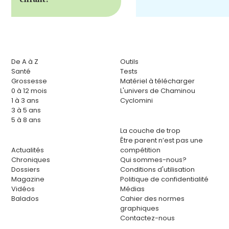
De A à Z
Outils
Santé
Tests
Grossesse
Matériel à télécharger
0 à 12 mois
L'univers de Chaminou
1 à 3 ans
Cyclomini
3 à 5 ans
5 à 8 ans
La couche de trop
Être parent n’est pas une
Actualités
compétition
Chroniques
Qui sommes-nous?
Dossiers
Conditions d'utilisation
Magazine
Politique de confidentialité
Vidéos
Médias
Balados
Cahier des normes
graphiques
Contactez-nous