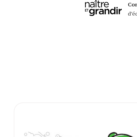
Con
d’é