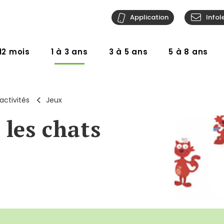
Application
Infol
12 mois
1 à 3 ans
3 à 5 ans
5 à 8 ans
activités
Jeux
 les chats