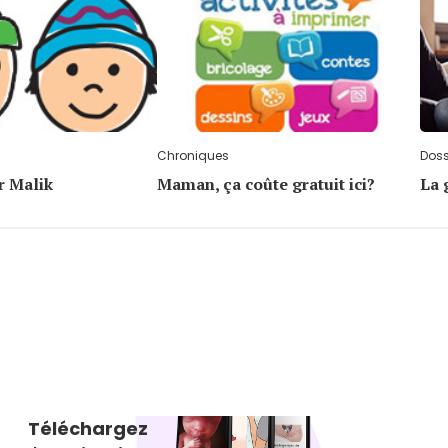
Chroniques
Doss
r Malik
Maman, ça coûte gratuit ici?
La 
Téléchargez