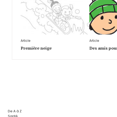
Article
Article
Première neige
Des amis pou
De A à Z
Santé