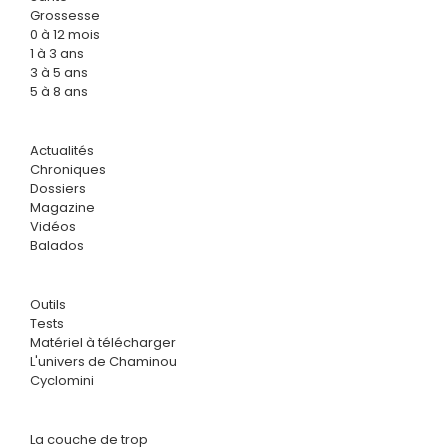
Grossesse
0 à 12 mois
1 à 3 ans
3 à 5 ans
5 à 8 ans
Actualités
Chroniques
Dossiers
Magazine
Vidéos
Balados
Outils
Tests
Matériel à télécharger
L'univers de Chaminou
Cyclomini
La couche de trop