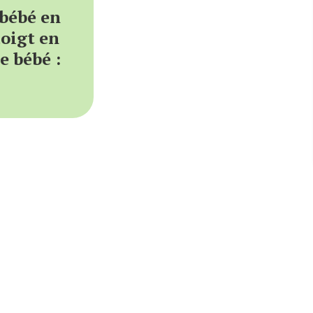
 bébé en
doigt en
e bébé :