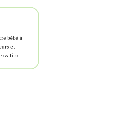
tre bébé à
eurs et
ervation.