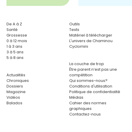
De A à Z
Outils
Santé
Tests
Grossesse
Matériel à télécharger
0 à 12 mois
L'univers de Chaminou
1 à 3 ans
Cyclomini
3 à 5 ans
5 à 8 ans
La couche de trop
Être parent n’est pas une
Actualités
compétition
Chroniques
Qui sommes-nous?
Dossiers
Conditions d'utilisation
Magazine
Politique de confidentialité
Vidéos
Médias
Balados
Cahier des normes
graphiques
Contactez-nous