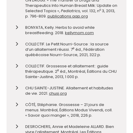
ON DRUGS. « The Transfer of Drugs and
Therapeutics Into Human Breast Milk: Update on
o
Selected Topics »,
Pediatrics,
vol. 132, n
3, 2013,
p. 796-809.
publications.aap.org
BONYATA, Kelly. Herbs to avoid while
breastfeeding. 2018.
kellymom.com
COLLECTIF. Le Petit Nourri-Source : la source
e
d’un allaitement réussi. 7
éd., Fédération
québécoise Nourri-Source, 2021, 322 p.
COLLECTIF. Grossesse et allaitement : guide
e
thérapeutique. 2
éd., Montréal, Éditions du CHU
Sainte-Justine, 2013, 1 000 p.
CHU SAINTE-JUSTINE. Allaitement et habitudes
de vie. 2021.
chusj.org
CÔTÉ, Stéphanie. Grossesse – 21 jours de
menus. Montréal, Éditions Modus Vivendi, coll.
« Savoir quoi manger », 2018, 226 p.
DESROCHERS, Annie et Madeleine ALLARD. Bien
vivre l’allaitement. Montréal, Les Éditions