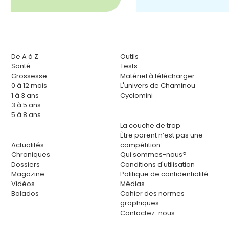
De A à Z
Outils
Santé
Tests
Grossesse
Matériel à télécharger
0 à 12 mois
L'univers de Chaminou
1 à 3 ans
Cyclomini
3 à 5 ans
5 à 8 ans
La couche de trop
Être parent n’est pas une
Actualités
compétition
Chroniques
Qui sommes-nous?
Dossiers
Conditions d'utilisation
Magazine
Politique de confidentialité
Vidéos
Médias
Balados
Cahier des normes
graphiques
Contactez-nous