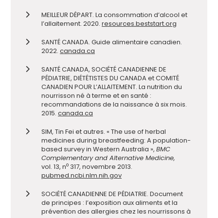
MEILLEUR DÉPART. La consommation d’alcool et
l’allaitement. 2020.
resources.beststart.org
SANTÉ CANADA. Guide alimentaire canadien.
2022.
canada.ca
SANTÉ CANADA, SOCIÉTÉ CANADIENNE DE
PÉDIATRIE, DIÉTÉTISTES DU CANADA et COMITÉ
CANADIEN POUR L’ALLAITEMENT. La nutrition du
nourrisson né à terme et en santé :
recommandations de la naissance à six mois.
2015.
canada.ca
SIM, Tin Fei et autres. « The use of herbal
medicines during breastfeeding: A population-
based survey in Western Australia »,
BMC
Complementary and Alternative Medicine,
o
vol. 13, n
317, novembre 2013.
pubmed.ncbi.nlm.nih.gov
SOCIÉTÉ CANADIENNE DE PÉDIATRIE. Document
de principes : l’exposition aux aliments et la
prévention des allergies chez les nourrissons à