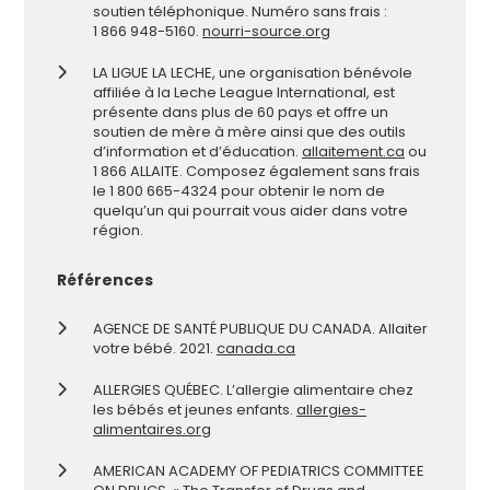
soutien téléphonique. Numéro sans frais :
1 866 948-5160.
nourri-source.org
LA LIGUE LA LECHE, une organisation bénévole
affiliée à la Leche League International, est
présente dans plus de 60 pays et offre un
soutien de mère à mère ainsi que des outils
d’information et d’éducation.
allaitement.ca
ou
1 866 ALLAITE. Composez également sans frais
le 1 800 665-4324 pour obtenir le nom de
quelqu’un qui pourrait vous aider dans votre
région.
Références
AGENCE DE SANTÉ PUBLIQUE DU CANADA. Allaiter
votre bébé. 2021.
canada.ca
ALLERGIES QUÉBEC. L’allergie alimentaire chez
les bébés et jeunes enfants.
allergies-
alimentaires.org
AMERICAN ACADEMY OF PEDIATRICS COMMITTEE